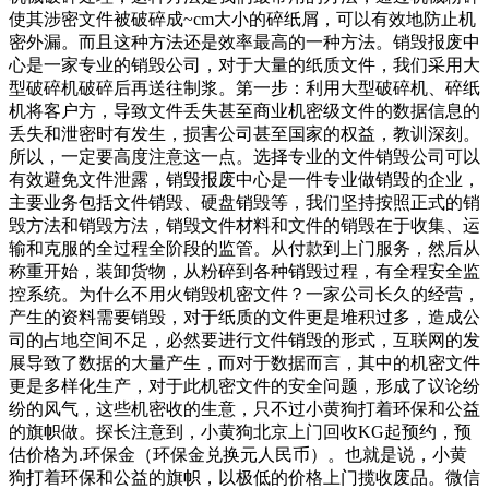
使其涉密文件被破碎成~cm大小的碎纸屑，可以有效地防止机
密外漏。而且这种方法还是效率最高的一种方法。销毁报废中
心是一家专业的销毁公司，对于大量的纸质文件，我们采用大
型破碎机破碎后再送往制浆。第一步：利用大型破碎机、碎纸
机将客户方，导致文件丢失甚至商业机密级文件的数据信息的
丢失和泄密时有发生，损害公司甚至国家的权益，教训深刻。
所以，一定要高度注意这一点。选择专业的文件销毁公司可以
有效避免文件泄露，销毁报废中心是一件专业做销毁的企业，
主要业务包括文件销毁、硬盘销毁等，我们坚持按照正式的销
毁方法和销毁方法，销毁文件材料和文件的销毁在于收集、运
输和克服的全过程全阶段的监管。从付款到上门服务，然后从
称重开始，装卸货物，从粉碎到各种销毁过程，有全程安全监
控系统。为什么不用火销毁机密文件？一家公司长久的经营，
产生的资料需要销毁，对于纸质的文件更是堆积过多，造成公
司的占地空间不足，必然要进行文件销毁的形式，互联网的发
展导致了数据的大量产生，而对于数据而言，其中的机密文件
更是多样化生产，对于此机密文件的安全问题，形成了议论纷
纷的风气，这些机密收的生意，只不过小黄狗打着环保和公益
的旗帜做。探长注意到，小黄狗北京上门回收KG起预约，预
估价格为.环保金（环保金兑换元人民币）。也就是说，小黄
狗打着环保和公益的旗帜，以极低的价格上门揽收废品。微信