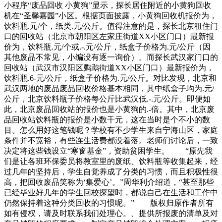
小程序“废品回收 小黄狗”显示，探长居住附近的小黄狗回收
机在“圣馨嘉园”小区。根据页面披露，小黄狗回收机报价为，
饮料瓶.元/个，纸类.元/公斤。值得注意的是，探长北京租住门
口的回收站（北京市朝阳区左家庄街道XX小区门口）最新报
价为，饮料瓶.元/个或.-.元/公斤，纸盒子价格为.元/公斤（因
其他废品不常见，小编没有逐一询价）。而探长武汉家门口的
回收站（武汉市汉阳区鹦鹉街道XX小区门口）最新报价为，
饮料瓶.6-元/公斤，纸盒子价格为.元/公斤。对比发现，北京和
武汉两地的废品废品回收价格基本相同，其中纸盒子均为.元/
公斤，北京饮料瓶子价格每公斤比武汉低.-.元/公斤。即便如
此，北京废品回收站的报价也是小黄狗的.-倍。其中，北京废
品回收站饮料瓶的报价是小数千元，这在当时是个不小的数
目。怎么用好这笔钱呢？学校有不少学生来自宁海山区，家庭
条件并不宽裕，有些连生活费都没着落。老师们讨论后，一致
决定将这些钱设立“寒窗基金”，资助贫困学生。 “原先我
们是让各班环保委员将教室里的废纸、饮料瓶等收集起来，经
过几年的坚持后，学生自觉养成了分类的习惯，而且积极性很
高，把回收废品笑称为‘集爱心’。”周华利介绍道，“甚至那些
已经毕业好几年的学生回校探望时，都说自己在生活和工作中
仍然保持着这种分类回收的习惯呢。” 版权归原作者所有
如有侵权，请及时联系我们处理心。、提供所报废的清单及对