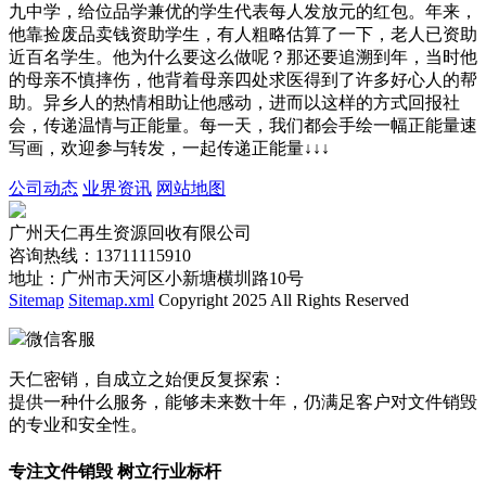
九中学，给位品学兼优的学生代表每人发放元的红包。年来，
他靠捡废品卖钱资助学生，有人粗略估算了一下，老人已资助
近百名学生。他为什么要这么做呢？那还要追溯到年，当时他
的母亲不慎摔伤，他背着母亲四处求医得到了许多好心人的帮
助。异乡人的热情相助让他感动，进而以这样的方式回报社
会，传递温情与正能量。每一天，我们都会手绘一幅正能量速
写画，欢迎参与转发，一起传递正能量↓↓↓
公司动态
业界资讯
网站地图
广州天仁再生资源回收有限公司
咨询热线：13711115910
地址：广州市天河区小新塘横圳路10号
Sitemap
Sitemap.xml
Copyright 2025 All Rights Reserved
微信客服
天仁密销，自成立之始便反复探索：
提供一种什么服务，能够未来数十年，仍满足客户对文件销毁
的专业和安全性。
专注文件销毁 树立行业标杆