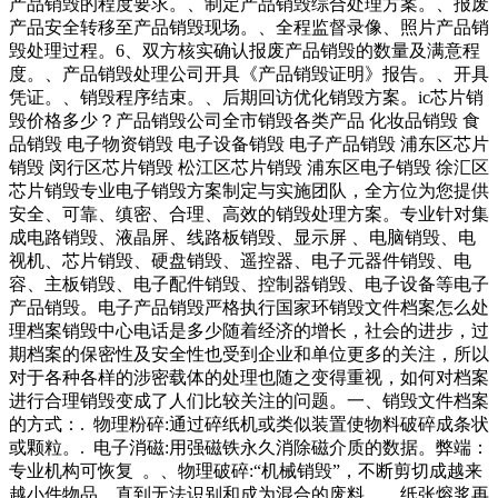
产品销毁的程度要求。、制定产品销毁综合处理方案。、报废
产品安全转移至产品销毁现场。、全程监督录像、照片产品销
毁处理过程。6、双方核实确认报废产品销毁的数量及满意程
度。、产品销毁处理公司开具《产品销毁证明》报告。、开具
凭证。、销毁程序结束。、后期回访优化销毁方案。ic芯片销
毁价格多少？产品销毁公司全市销毁各类产品 化妆品销毁 食
品销毁 电子物资销毁 电子设备销毁 电子产品销毁 浦东区芯片
销毁 闵行区芯片销毁 松江区芯片销毁 浦东区电子销毁 徐汇区
芯片销毁专业电子销毁方案制定与实施团队，全方位为您提供
安全、可靠、缜密、合理、高效的销毁处理方案。专业针对集
成电路销毁、液晶屏、线路板销毁、显示屏 、电脑销毁、电
视机、芯片销毁、硬盘销毁、遥控器、电子元器件销毁、电
容、主板销毁、电子配件销毁、控制器销毁、电子设备等电子
产品销毁。电子产品销毁严格执行国家环销毁文件档案怎么处
理档案销毁中心电话是多少随着经济的增长，社会的进步，过
期档案的保密性及安全性也受到企业和单位更多的关注，所以
对于各种各样的涉密载体的处理也随之变得重视，如何对档案
进行合理销毁变成了人们比较关注的问题。一、销毁文件档案
的方式：. 物理粉碎:通过碎纸机或类似装置使物料破碎成条状
或颗粒。. 电子消磁:用强磁铁永久消除磁介质的数据。弊端：
专业机构可恢复 。、物理破碎:“机械销毁”，不断剪切成越来
越小件物品，直到无法识别和成为混合的废料。、纸张熔浆再