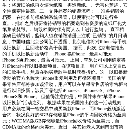
生；将废旧的纸再次熔为纸浆，再造新纸。、无害化焚烧，安
全性保密性最高。二、文件档案的销毁流程： . 准备销毁的
档案，在批准前须单独系统保管，以便审批时可以进行备
查。. 批准之后须要将待销毁的档案送到有资质的造纸厂化为
纸浆或焚毁。. 销毁档案时须有两人以上进行监销， 直至档
案确已销毁后，监销人须在销毁清册上注明“已销毁”的月日消
息，中国电信北京公司近日透露，北京电信将对iPhone等手机
以旧换新，且回收价格高于美国。 据悉，此次北京电信推出
的手机以旧换新活动中，iPhone 换iPhone，最高可抵元，
iPhone S换iPhone，最高可抵元。 上周，苹果公司刚刚确定将
对iPhone推行以旧换新项目。在该项目里，用户可以上交自己
的旧款手机，然后在购买新款手机时获得折价。这一以旧换新
活动的官方名称为“iPhone重复利用及再循环项目”，美国的苹
果零售店都将参加该活动，用户可以在苹果零售店的零售柜台
进行以旧换新，涉及产品包括iPhoneG、iPhoneGS、iPhone、
iPhoneS和iPhone。 但值得注意的是，中国并未在“苹果iPhone
以旧换新”活动之列。 根据苹果在美国推出的这一活动规则，
用户必须在同一笔交易中购买新款iPhone，而iPhone必须激活
合约；状况良好的6GB存储容量iPhone的平均回收价格为至美
元；WCDMA版GB存储容量iPhone回收价格为至美元，而
CDMA版的价格约为美元。近日，吴其运老人来到南阳市第