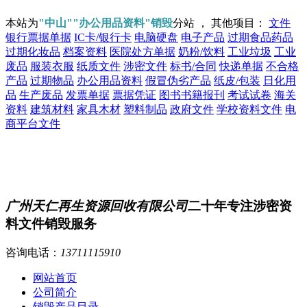
本站为
"中山""办公用品资料"销毁
分站 ， 其他项目：
文件
银行票据单据
IC卡/银行卡
电脑硬盘
电子产品
过期食品药品
过期化妆品
档案资料
医院处方单据
奶粉/饮料
工业垃圾
工业
废品
服装衣服
纸质文件
涉密文件
标书/合同
快递单据
不合格
产品
过期物品
办公用品资料
假冒伪劣产品
纸皮/包装
日化用
品
生产废品
发票单据
票据凭证
图书书籍报刊
考试试卷
海关
资料
建筑材料
家具木材
塑料制品
政府文件
学校资料文件
电
商平台文件
广州天仁再生资源回收有限公司
二十年专注涉密资
料文件销毁服务
咨询电话：
13711115910
网站首页
公司简介
销毁产品目录