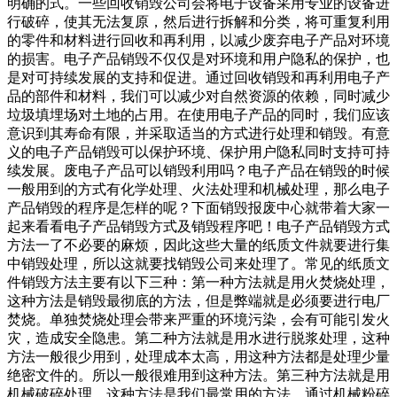
明确的式。一些回收销毁公司会将电子设备采用专业的设备进
行破碎，使其无法复原，然后进行拆解和分类，将可重复利用
的零件和材料进行回收和再利用，以减少废弃电子产品对环境
的损害。电子产品销毁不仅仅是对环境和用户隐私的保护，也
是对可持续发展的支持和促进。通过回收销毁和再利用电子产
品的部件和材料，我们可以减少对自然资源的依赖，同时减少
垃圾填埋场对土地的占用。在使用电子产品的同时，我们应该
意识到其寿命有限，并采取适当的方式进行处理和销毁。有意
义的电子产品销毁可以保护环境、保护用户隐私同时支持可持
续发展。废电子产品可以销毁利用吗？电子产品在销毁的时候
一般用到的方式有化学处理、火法处理和机械处理，那么电子
产品销毁的程序是怎样的呢？下面销毁报废中心就带着大家一
起来看看电子产品销毁方式及销毁程序吧！电子产品销毁方式
方法一了不必要的麻烦，因此这些大量的纸质文件就要进行集
中销毁处理，所以这就要找销毁公司来处理了。常见的纸质文
件销毁方法主要有以下三种：第一种方法就是用火焚烧处理，
这种方法是销毁最彻底的方法，但是弊端就是必须要进行电厂
焚烧。单独焚烧处理会带来严重的环境污染，会有可能引发火
灾，造成安全隐患。第二种方法就是用水进行脱浆处理，这种
方法一般很少用到，处理成本太高，用这种方法都是处理少量
绝密文件的。所以一般很难用到这种方法。第三种方法就是用
机械破碎处理，这种方法是我们最常用的方法，通过机械粉碎