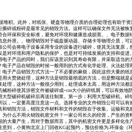
数据堆积。此外，对纸张、硬盘等物理介质的合理处理也有助于
行撕碎或粉碎是最常见的销毁方法。这样可以确保文件无法被恢
符合环保和安全标准，避免对环境和健康造成损害。、电子数据
信息外泄。、物理销毁对于磁盘驱动器、存储卡等物理介质，可
毁公司会将电子设备采用专业的设备进行破碎，使其无法复原，
仅是对环境和用户隐私的保护，也是对可持续发展的支持和促进
用电子产品的同时，我们应该意识到其寿命有限，并采取适当的
？电子产品在销毁的时候一般用到的方式有化学处理、火法处理
！电子产品销毁方式方法一了不必要的麻烦，因此这些大量的纸
是用火焚烧处理，这种方法是销毁最彻底的方法，但是弊端就是
浆处理，这种方法一般很少用到，处理成本太高，用这种方法都
机械粉碎使其涉密文件被破碎成~cm大小的碎纸屑，可以有效地
用大型破碎机破碎后再送往制浆。第一步：利用大型破碎机、碎
所以，一定要高度注意这一点。选择专业的文件销毁公司可以有
法和销毁方法，销毁文件材料和文件的销毁在于收集、运输和克
。为什么不用火销毁机密文件？一家公司长久的经营，产生的资
据的大量产生，而对于数据而言，其中的机密文件更是多样化生
注意到，小黄狗北京上门回收KG起预约，预估价格为.环保金（