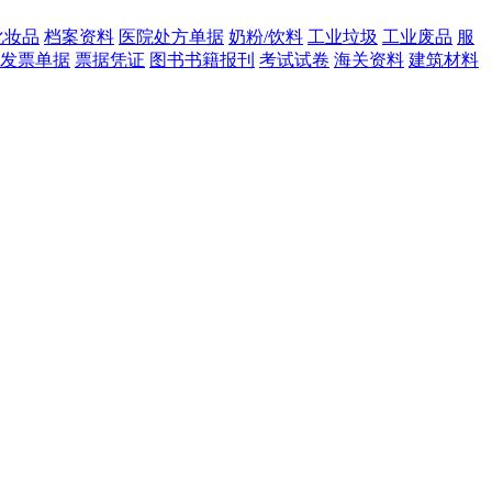
化妆品
档案资料
医院处方单据
奶粉/饮料
工业垃圾
工业废品
服
发票单据
票据凭证
图书书籍报刊
考试试卷
海关资料
建筑材料