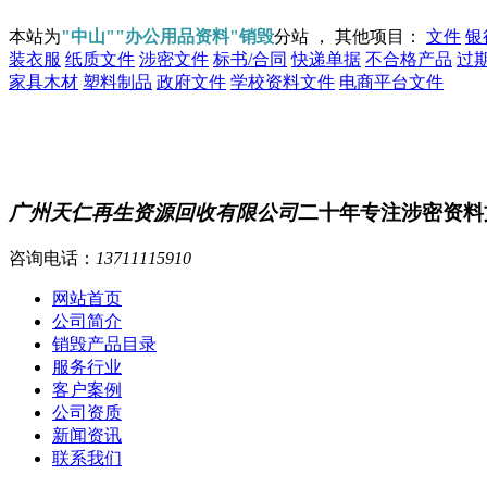
本站为
"中山""办公用品资料"销毁
分站 ， 其他项目：
文件
银
装衣服
纸质文件
涉密文件
标书/合同
快递单据
不合格产品
过
家具木材
塑料制品
政府文件
学校资料文件
电商平台文件
广州天仁再生资源回收有限公司
二十年专注涉密资料
咨询电话：
13711115910
网站首页
公司简介
销毁产品目录
服务行业
客户案例
公司资质
新闻资讯
联系我们