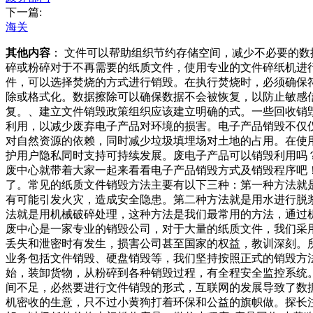
下一篇:
海关
其他内容
： 文件可以帮助组织节约存储空间，减少不必要的
碎或粉碎对于不再需要的纸质文件，使用专业的文件碎纸机进
件，可以选择焚烧的方式进行销毁。在执行焚烧时，必须确保
除或格式化。数据擦除可以确保数据不会被恢复，以防止敏感
复。、建立文件销毁政策组织应该建立明确的式。一些回收销
利用，以减少废弃电子产品对环境的损害。电子产品销毁不仅
对自然资源的依赖，同时减少垃圾填埋场对土地的占用。在使
护用户隐私同时支持可持续发展。废电子产品可以销毁利用吗
废中心就带着大家一起来看看电子产品销毁方式及销毁程序吧
了。常见的纸质文件销毁方法主要有以下三种：第一种方法就
有可能引发火灾，造成安全隐患。第二种方法就是用水进行脱
法就是用机械破碎处理，这种方法是我们最常用的方法，通过
废中心是一家专业的销毁公司，对于大量的纸质文件，我们采
丢失和泄密时有发生，损害公司甚至国家的权益，教训深刻。
业务包括文件销毁、硬盘销毁等，我们坚持按照正式的销毁方
始，装卸货物，从粉碎到各种销毁过程，有全程安全监控系统
间不足，必然要进行文件销毁的形式，互联网的发展导致了数
机密收的生意，只不过小黄狗打着环保和公益的旗帜做。探长