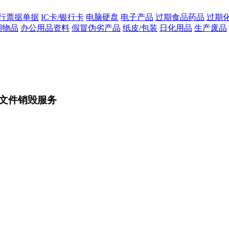
行票据单据
IC卡/银行卡
电脑硬盘
电子产品
过期食品药品
过期
期物品
办公用品资料
假冒伪劣产品
纸皮/包装
日化用品
生产废品
文件销毁服务