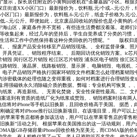
”显示，探长居住附近的小黄狗回收机在“圣馨嘉园”小区。根据页
街道XX小区门口）最新报价为，饮料瓶.元/个或.-.元/公斤
区门口）最新报价为，饮料瓶.6-元/公斤，纸盒子价格为.元
低.-.元/公斤。即便如此，北京废品回收站的报价也是小黄狗的
宁海山区，家庭条件并不宽裕，有些连生活费都没着落。老师们讨
收集起来，经过几年的坚持后，学生自觉养成了分类的习惯，而
在生活和工作中仍然保持着这种分类回收的习惯呢。” 版权归原
案。、报废产品安全转移至产品销毁现场。、全程监督录像、照
开具凭证。、销毁程序结束。、后期回访优化销毁方案。ic芯
芯片销毁 闵行区芯片销毁 松江区芯片销毁 浦东区电子销毁 徐
电路销毁、液晶屏、线路板销毁、显示屏 、电脑销毁、电视机、
。电子产品销毁严格执行国家环销毁文件档案怎么处理档案销毁
的涉密载体的处理也随之变得重视，如何对档案进行合理销毁变成
磁:用强磁铁永久消除磁介质的数据。弊端：专业机构可恢复 。
纸浆，再造新纸。、无害化焚烧，安全性保密性最高。二、文件
档案送到有资质的造纸厂化为纸浆或焚毁。. 销毁档案时须有两
对iPhone等手机以旧换新，且回收价格高于美国。 据悉，此次北
苹果公司刚刚确定将对iPhone推行以旧换新项目。在该项目里，用
的苹果零售店都将参加该活动，用户可以在苹果零售店的零售柜台进行以旧
Phone以旧换新”活动之列。 根据苹果在美国推出的这一活动规则，用户
WCDMA版GB存储容量iPhone回收价格为至美元，而CDMA
助学生，有人粗略估算了一下，老人已资助近百名学生。他为什