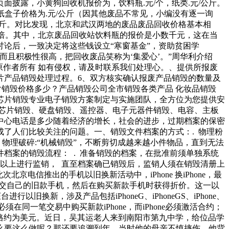
面披露，小黄狗回收机报价为，饮料瓶.元/个，纸类.元/公斤。
，纸盒子价格为.元/公斤（因其他废品不常见，小编没有逐一询
/公斤。对比发现，北京和武汉两地的废品废品回收价格基本相
.-倍。其中，北京废品回收站饮料瓶的报价是小数千元，这在当
论后，一致决定将这些钱设立“寒窗基金”，资助贫困学
且积极性很高，把回收废品笑称为‘集爱心’。”周华利介绍
作者所有 如有侵权，请及时联系我们处理心。、提供所报废
片产品销毁处理过程。6、双方核实确认报废产品销毁的数量及
片销毁价格多少？产品销毁公司全市销毁各类产品 化妆品销毁
汇区芯片销毁专业电子销毁方案制定与实施团队，全方位为您提供安
芯片销毁、硬盘销毁、遥控器、电子元器件销毁、电容、主板
中心电话是多少随着经济的增长，社会的进步，过期档案的保密
了人们比较关注的问题。一、销毁文件档案的方式：. 物理粉
、物理破碎:“机械销毁”，不断剪切成越来越小件物品，直到无法
档案的销毁流程： . 准备销毁的档案，在批准前须单独系统
人以上进行监销， 直至档案确已销毁后，监销人须在销毁清册上
京电信推出的手机以旧换新活动中，iPhone 换iPhone，最
户可以上交自己的旧款手机，然后在购买新款手机时获得折价。这一以
换新，涉及产品包括iPhoneG、iPhoneGS、iPhone、
必须在同一笔交易中购买新款iPhone，而iPhone必须激活合约；
版的价格约为美元。近日，吴其运老人来到南阳市第九中学，给位品学
么要这么做呢？那还要追溯到年，当时他的母亲不慎摔伤，他背