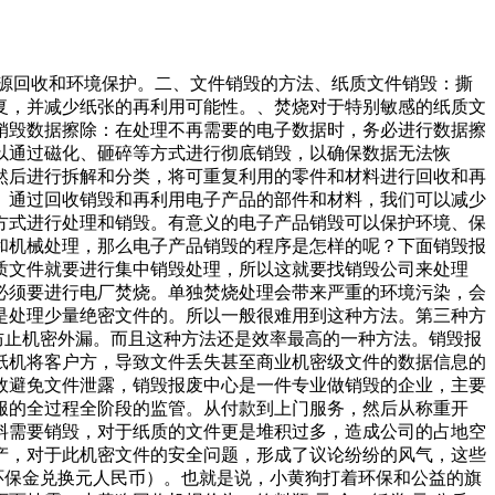
资源回收和环境保护。二、文件销毁的方法、纸质文件销毁：撕
复，并减少纸张的再利用可能性。、焚烧对于特别敏感的纸质文
销毁数据擦除：在处理不再需要的电子数据时，务必进行数据擦
以通过磁化、砸碎等方式进行彻底销毁，以确保数据无法恢
然后进行拆解和分类，将可重复利用的零件和材料进行回收和再
。通过回收销毁和再利用电子产品的部件和材料，我们可以减少
方式进行处理和销毁。有意义的电子产品销毁可以保护环境、保
和机械处理，那么电子产品销毁的程序是怎样的呢？下面销毁报
质文件就要进行集中销毁处理，所以这就要找销毁公司来处理
必须要进行电厂焚烧。单独焚烧处理会带来严重的环境污染，会
是处理少量绝密文件的。所以一般很难用到这种方法。第三种方
防止机密外漏。而且这种方法还是效率最高的一种方法。销毁报
纸机将客户方，导致文件丢失甚至商业机密级文件的数据信息的
效避免文件泄露，销毁报废中心是一件专业做销毁的企业，主要
服的全过程全阶段的监管。从付款到上门服务，然后从称重开
料需要销毁，对于纸质的文件更是堆积过多，造成公司的占地空
产，对于此机密文件的安全问题，形成了议论纷纷的风气，这些
环保金兑换元人民币）。也就是说，小黄狗打着环保和公益的旗