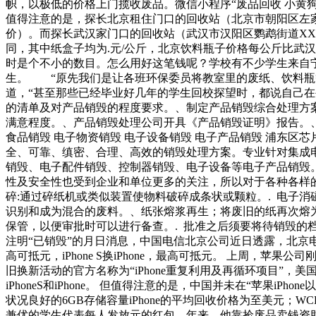
帜，以极低的价格上门揽收废品。微信小程序“废品回收 小黄狗
值得注意的是，探长北京租住门口的回收站（北京市朝阳区左家庄
价）。而探长武汉家门口的回收站（武汉市汉阳区鹦鹉街道XX小
同，其中纸盒子均为.元/公斤，北京饮料瓶子价格每公斤比武汉
时是个不小的数目。怎么用好这笔钱呢？学校有不少学生来自
生。 “原先我们是让各班环保委员将教室里的废纸、饮料瓶等
道，“甚至那些已经毕业好几年的学生回校探望时，都说自己
的清单及对产品销毁的程度要求。、制定产品销毁综合处理方
满意程度。、产品销毁处理公司开具《产品销毁证明》报告。、
食品销毁 电子物资销毁 电子设备销毁 电子产品销毁 浦东区
全、可靠、缜密、合理、高效的销毁处理方案。专业针对集成
销毁、电子配件销毁、控制器销毁、电子设备等电子产品销毁
性及安全性也受到企业和单位更多的关注，所以对于各种各样
碎:通过碎纸机或类似装置使物料破碎成条状或颗粒。. 电子消
识别和成为混合的废料。、纸张熔浆再生；将废旧的纸再次熔为
保管，以便审批时可以进行备查。. 批准之后须要将待销毁的
注明“已销毁”的月日消息，中国电信北京公司近日透露，北京电信将
高可抵元，iPhone S换iPhone，最高可抵元。 上周，
旧换新活动的官方名称为“iPhone重复利用及再循环项目”，美国
iPhoneS和iPhone。 但值得注意的是，中国并未在“苹果i
状况良好的6GB存储容量iPhone的平均回收价格为至美元；
兼优的学生代表每人发放元的红包。年来，他靠捡废品卖钱资